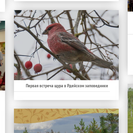
Первая встреча щура в Рдейском заповеднике