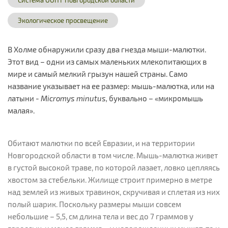
Система ООПТ Новгородской области
Экологическое просвещение
В Холме обнаружили сразу два гнезда мыши-малютки.
Этот вид – одни из самых маленьких млекопитающих в
мире и самый мелкий грызун нашей страны. Само
название указывает на ее размер: мышь-малютка, или на
латыни -
Micromys minutus,
буквально – «микромышь
малая».
Обитают малютки по всей Евразии, и на территории
Новгородской области в том числе. Мышь-малютка живет
в густой высокой траве, по которой лазает, ловко цепляясь
хвостом за стебельки. Жилище строит примерно в метре
над землей из живых травинок, скручивая и сплетая из них
полый шарик. Поскольку размеры мыши совсем
небольшие – 5,5, см длина тела и вес до 7 граммов у