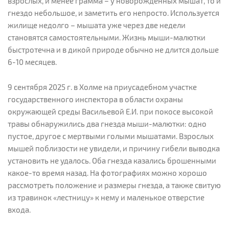
взрослых, и менее грамма – у новорожденных мышат, то и
гнездо небольшое, и заметить его непросто. Используется
жилище недолго – мышата уже через две недели
становятся самостоятельными. Жизнь мыши-малютки
быстротечна и в дикой природе обычно не длится дольше
6-10 месяцев.
9 сентября 2025 г. в Холме на приусадебном участке
государственного инспектора в области охраны
окружающей среды Васильевой Е.И. при покосе высокой
травы обнаружились два гнезда мыши-малютки: одно
пустое, другое с мертвыми голыми мышатами. Взрослых
мышей поблизости не увидели, и причину гибели выводка
установить не удалось. Оба гнезда казались брошенными
какое-то время назад. На фотографиях можно хорошо
рассмотреть положение и размеры гнезда, а также свитую
из травинок «лестницу» к нему и маленькое отверстие
входа.