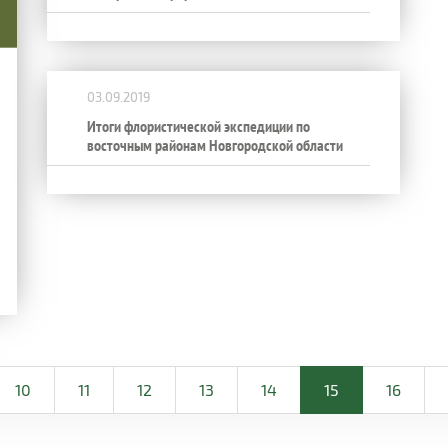
03.09.2019
Итоги флористической экспедиции по
восточным районам Новгородской области
10
11
12
13
14
15
16