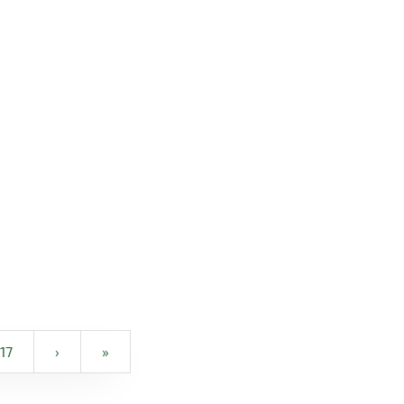
17
›
»