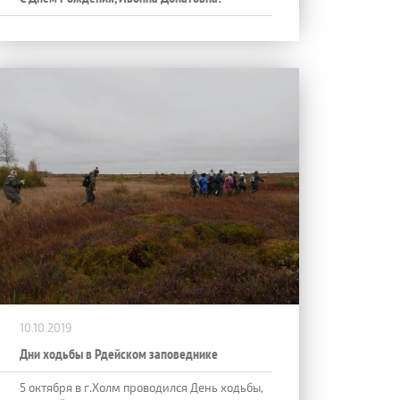
10.10.2019
Дни ходьбы в Рдейском заповеднике
5 октября в г.Холм проводился День ходьбы,